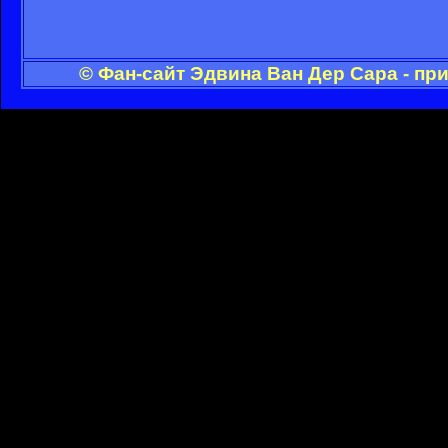
© Фан-сайт Эдвина Ван Дер Сара - пр