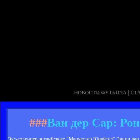
|
НОВОСТИ ФУТБОЛА
СТ
###
Ван дер Сар: Рон
Экс-голкипер английского "Манчестер Юнайтед" Эдвин ван 