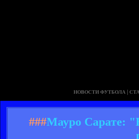
|
НОВОСТИ ФУТБОЛА
СТ
###
Мауро Сарате: "В