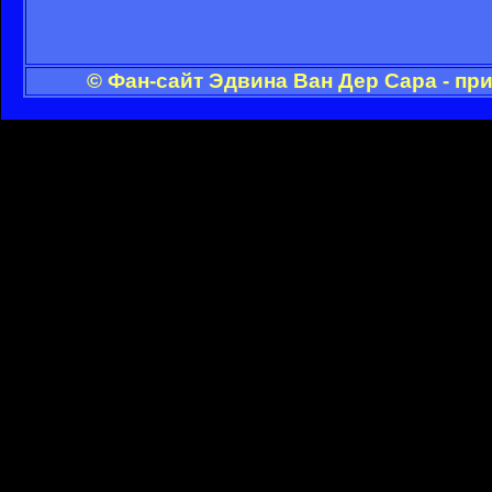
© Фан-сайт Эдвина Ван Дер Сара - пр